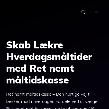
Hop
til
MENU
indhold
Skab Lækre
Hverdagsmåltider
med Ret nemt
måltidskasse
Ret nemt måltidskasse – Den hurtige vej til
lækker mad i hverdagen Fordele ved at vælge
Ret nemt måltidskasse i en travl hverdag Når