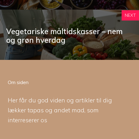
NEXT
Vegetariske måltidskasser – nem
og grøn hverdag
Om siden
Her får du god viden og artikler til dig
lækker tapas og andet mad, som
interreserer os